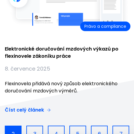
Právo a compliance
Elektronické doručování mzdových výkazů po
flexinovele zákoníku práce
8. července 2025
Flexinovela přidává nový způsob elektronického
doručování mzdových výměrů.
Číst celý článek
2
3
4
5
6
7