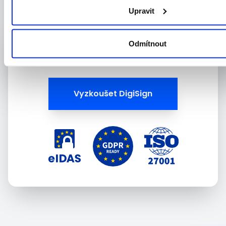
Upravit
Odmítnout
Do 5 podpisů měsíčně zdarma.
nově i s Bankovní identitou
Vyzkoušet DigiSign