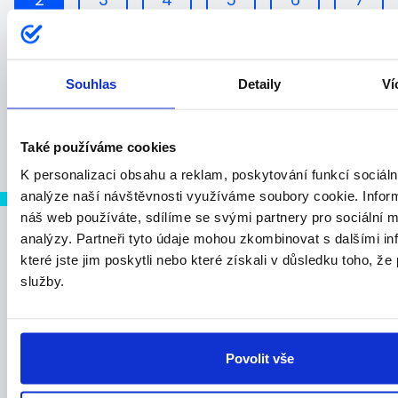
Souhlas
Detaily
Ví
Také používáme cookies
Vyzkoušejte DigiSign
K personalizaci obsahu a reklam, poskytování funkcí sociáln
Budoucnost je digitální.
analýze naší návštěvnosti využíváme soubory cookie. Infor
náš web používáte, sdílíme se svými partnery pro sociální mé
Podepisujte Digisignem
analýzy. Partneři tyto údaje mohou zkombinovat s dalšími i
které jste jim poskytli nebo které získali v důsledku toho, že 
Dnešní doba je na digitalizaci firmy nejlepší. Všechno
služby.
už řešíme na dálku a elektronicky – online nákupy,
práci z domu,
dovážku jídla
. Začněte i (ve firmě)
podepisovat digitálně.
Povolit vše
Rychlé
pro vás,
jednoduché
pro klienty.
Zvládne to
každý
s mobilem.