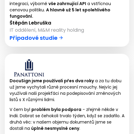
integraci, výborné
vše zahrnující API
a vstřícnou
cenovou politiku.
A hlavně už 5 let spolehlivého
fungování.
Štěpán Lebruška
IT oddělení, M&M reality holding
Případové studie
DocuSign jsme používali přes dva roky
a za tu dobu
už jsme vychytali různé procesní mouchy. Nejvíc jej
využívali naši projekťáci na podepisování změnových
listů s X různými lidmi.
V čem byl
problém byla podpora
- zřejmě někde v
Indii. Dobrat se čehokoli trvalo týden, když se zadařilo. A
druhá věc: v našem objemu dokumentů jsme se
dostali na
úplně nesmyslné ceny
.