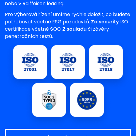
nebo v Raiffeisen leasing.
Pro výběrová řízení umíme rychle doložit, co budete
potřebovat včetně ESG požadavků.
Za security
ISO
certifikace včetně
SOC 2 souladu
či závěry
penetračních testů.