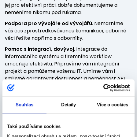
jej pro efektivní práci, dobře dokumentujeme a
neměníme nikomu pod rukama.
Podpora pro vývojáře od vývojářů
. Nemarníme
váš čas zprostředkovávanou komunikací, odborné
věci řešíte napřímo s odborníky.
Pomoc s integrací, dovývoj
. Integrace do
informačního systému a firemního workflow
umocňuje efektivitu. Připravíme vám integrační
projekt a pomůžeme vašemu IT. Umíme vám i
smluvně garantovat dostupnost a neměnnost API
(
základní API dokumentace
).
Enterprise funkce
. SSO, On Premise, využívání
osobních certifikátů, firemních pečetí, vývojářské
Souhlas
Detaily
Více o cookies
sandboxy, SLA, přizpůsobení GDPR,... Prostě vše, na
co jste zvyklí. Jako v Monetě, J&T Bance nebo
SGEF
.
Také používáme cookies
K personalizaci obsahu a reklam, poskytování funkcí