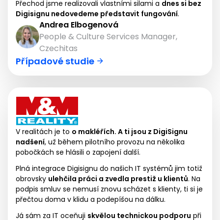
Přechod jsme realizovali vlastními silami a
dnes si bez
Digisignu nedovedeme představit fungování
.
Andrea Elbogenová
People & Culture Services Manager,
Czechitas
Případové studie
V realitách je to
o makléřích. A ti jsou z DigiSignu
nadšení
, už během pilotního provozu na několika
pobočkách se hlásili o zapojení další.
Plná integrace Digisignu do našich IT systémů jim totiž
obrovsky
ulehčila práci a zvedla prestiž u klientů
. Na
podpis smluv se nemusí znovu scházet s klienty, ti si je
přečtou doma v klidu a podepíšou na dálku.
Já sám za IT oceňuji
skvělou technickou podporu
při