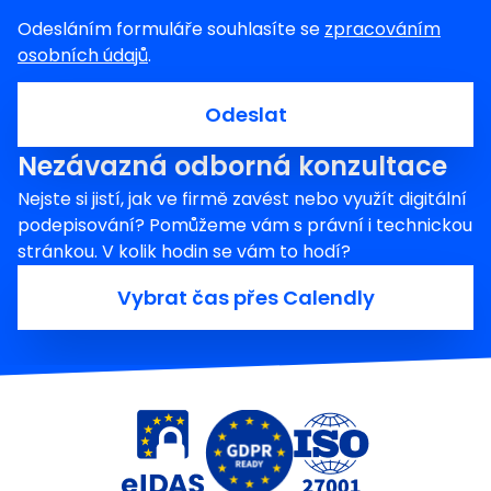
Odesláním formuláře souhlasíte se
zpracováním
osobních údajů
.
Odeslat
Nezávazná odborná konzultace
Nejste si jistí, jak ve firmě zavést nebo využít digitální
podepisování? Pomůžeme vám s právní i technickou
stránkou. V kolik hodin se vám to hodí?
Vybrat čas přes Calendly