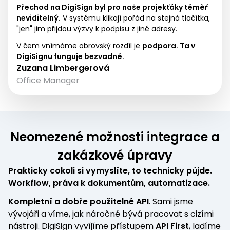
Přechod na DigiSign byl pro naše projekťáky téměř
neviditelný.
V systému klikají pořád na stejná tlačítka,
"jen" jim přijdou výzvy k podpisu z jiné adresy.
V čem vnímáme obrovský rozdíl je
podpora. Ta v
DigiSignu funguje bezvadně
.
Zuzana Limbergerová
Office Manager
Neomezené možnosti integrace a
zakázkové úpravy
Prakticky cokoli si vymyslíte, to technicky půjde.
Workflow, práva k dokumentům, automatizace.
Kompletní a dobře použitelné API
. Sami jsme
vývojáři a víme, jak náročné bývá pracovat s cizími
nástroji. DigiSign vyvíjíme přístupem
API First
, ladíme