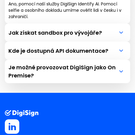
Ano, pomocí naší služby DigiSign Identify AI. Pomocí
selfie a osobního dokladu umíme ověřit lidi v česku i v
zahraničí.
Jak získat sandbox pro vývojáře?
Napište nám na podpora@digisign.cz, obratem vše
zařídíme.
Kde je dostupná API dokumentace?
Rozcestník dokumentace a základy použití Rest API
Je možné provozovat DigiSign jako On
najdete v
https://help.digisign.org/cs/articles/9766040-
Premise?
zakladni-pouziti-rest-api
Ano. Funguje tak např. Uniqua pojišťovna.