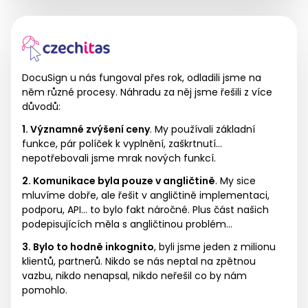
DocuSign u nás fungoval přes rok, odladili jsme na
něm různé procesy. Náhradu za něj jsme řešili z více
důvodů:
1. Významné zvýšení ceny
. My používali základní
funkce, pár políček k vyplnění, zaškrtnutí…
nepotřebovali jsme mrak nových funkcí.
2. Komunikace byla pouze v angličtině
. My sice
mluvíme dobře, ale řešit v angličtině implementaci,
podporu, API… to bylo fakt náročné. Plus část našich
podepisujících měla s angličtinou problém…
3. Bylo to hodně inkognito
, byli jsme jeden z milionu
klientů, partnerů. Nikdo se nás neptal na zpětnou
vazbu, nikdo nenapsal, nikdo neřešil co by nám
pomohlo.