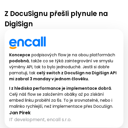
Z DocuSignu přešli plynule na
DigiSign
Koncepce
podpisových flow je na obou platformách
podobná
, takže co se týká zaintegrování ve smyslu
výměny API, tak to bylo jednoduché. Jestli si dobře
pamatuji, tak
celý switch z DocuSign na DigiSign API
mi zabral 3 manday v jednom člověku.
I z hlediska performance je implementace dobrá
.
Celý náš flow se založením obálky až po získání
embed linku proběhl za 6s. To je srovnatelné, nebo i
malinko rychlejší, než implementace přes DocuSign.
Jan Pirek
IT development, encall s.r.o.