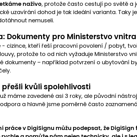
setkáme naživo
, protože často cestují po světě a 
nické uzavírání dohod je tak ideální varianta. Taky 
dotáhnout nemuseli.
: Dokumenty pro Ministerstvo vnitra
 cizince, kteří řeší pracovní povolení / pobyt, tv
ouvy, protože to od nich vyžaduje Ministerstvo vnit
ké dokumenty – například potvrzení o ubytování b
čely.
přešli kvůli spolehlivosti
í už máme zavedené asi 3 roky, ale původní nástr
podpora a hlavně jsme poměrně často zaznamenáv
í práce v DigiSignu můžu podepsat, že DigiSign f
ychle a pomůže nám nejen technicky, ale i s leg