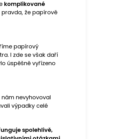
je
komplikované
je pravda, že papírově
oříme papírový
ra. I zde se však daří
ylo úspěšně vyřízeno
oj nám nevyhovoval
ali výpadky celé
unguje spolehlivě,
islativními otázkami.