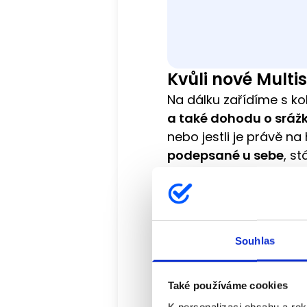
Kvůli nové Multi
Na dálku zařídíme s ko
a také dohodu o sráž
nebo jestli je právě 
podepsané u sebe
, s
Schvalovací proce
Ve Footshopu fungujem
domlouvání podmínek 
Souhlas
většinu smluv se zaměs
Všechno díky tomu
pr
Také používáme cookies
obchodních spolupra
K personalizaci obsahu a re