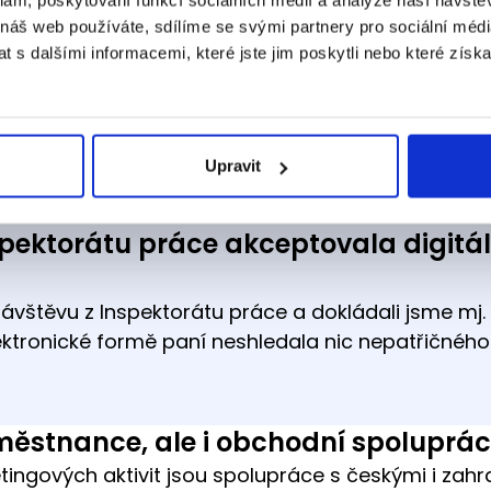
 náš web používáte, sdílíme se svými partnery pro sociální média
 s dalšími informacemi, které jste jim poskytli nebo které získa
e účetní
moc. Sezóna brigádníků, každoroční dodatky ke s
tvrzení o zaměstnání, daňová přiznání a podklady 
Upravit
ozesílky a podepisování nám pomáhá naše úžasná 
spektorátu práce akceptovala digitál
návštěvu z Inspektorátu práce a dokládali jsme mj.
ektronické formě paní neshledala nic nepatřičnéh
městnance, ale i obchodní spoluprác
ingových aktivit jsou spolupráce s českými i zahra