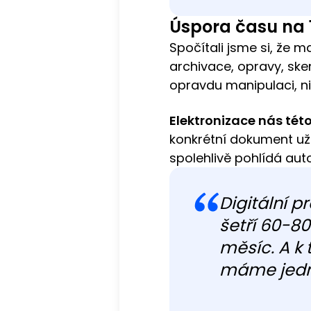
Úspora času na 
Spočítali jsme si, že m
archivace, opravy, sk
opravdu manipulaci, ni
Elektronizace nás tét
konkrétní dokument už 
spolehlivě pohlídá aut
Digitální 
šetří 60-8
měsíc. A k
máme jedno