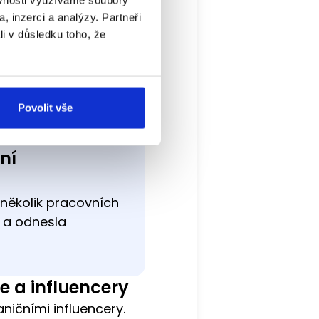
, inzerci a analýzy. Partneři
li v důsledku toho, že
mlouvám, navyšování
pro ně. S tím vším
Povolit vše
účetní.
ní
 několik pracovních
o a odnesla
e a influencery
ničními influencery.