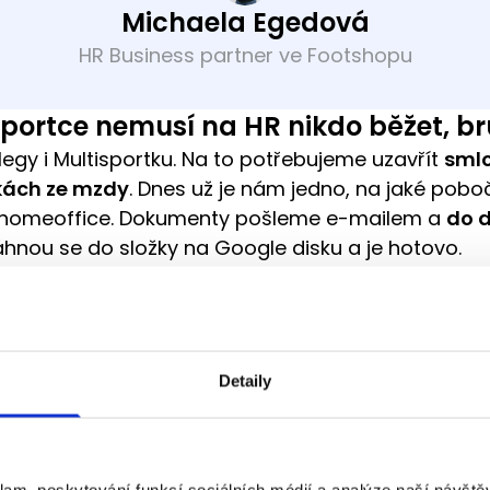
Michaela Egedová
HR Business partner ve Footshopu
sportce nemusí na HR nikdo běžet, bru
legy i Multisportku. Na to potřebujeme uzavřít
smlo
kách ze mzdy
. Dnes už je nám jedno, na jaké pobo
na homeoffice. Dokumenty pošleme e-mailem a
do 
táhnou se do složky na Google disku a je hotovo.
sy jsme si zjednodušili a zefektivnil
e na principu důvěry a odpovědnosti. Náš CEO de
spolupráce na naši HR manažerku. Ta za nás pod
Detaily
tnanci, kontraktory nebo třeba influencery.
obíhá rychleji, nezdržují se nám nástupy brigádn
cí
. A když nastane speciální případ, CEO podepíš
klam, poskytování funkcí sociálních médií a analýze naší návšt