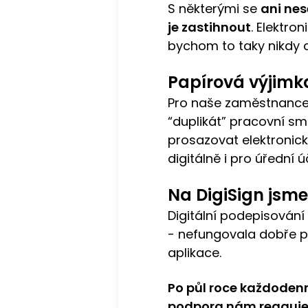
S některými se
ani ne
je zastihnout
. Elektro
bychom to taky nikdy 
Papírová výjimka
Pro naše zaměstnance -
“duplikát” pracovní sml
prosazovat elektronic
digitálně i pro úřední ú
Na DigiSign jsme 
Digitální podepisován
- nefungovala dobře 
aplikace.
Po půl roce každodenn
podpora nám reaguje r