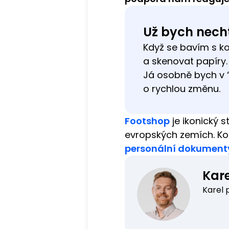
Už bych necht
Když se bavím s ko
a skenovat papíry. 
Já osobně bych v “
o rychlou změnu.
Footshop
je ikonický 
evropských zemích. Ko
personální dokument
Kare
Karel p