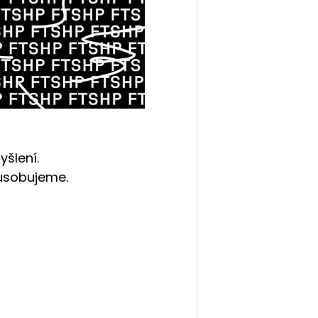
yšlení.
působujeme.