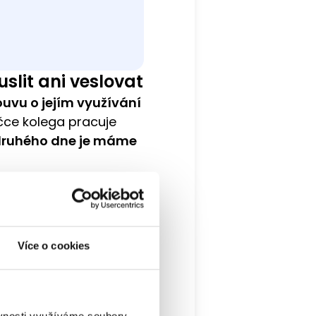
slit ani veslovat
uvu o jejím využívání
čce kolega pracuje
druhého dne je máme
i
legoval veškeré
episuje naprostou
Více o cookies
íků nebo rozjezdy
e dokumenty někde
ěvnosti využíváme soubory