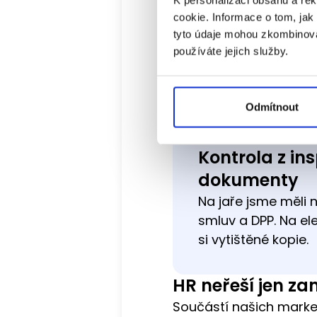
na cestách.
cookie. Informace o tom, jak
tyto údaje mohou zkombinovat
Zapojuje se i naš
používáte jejich služby.
Někdy je toho prostě 
mezd. K tomu různá po
Odmítnout
včetně elektronické r
Kontrola z in
dokumenty
Na jaře jsme měli 
smluv a DPP. Na el
si vytištěné kopie.
HR neřeší jen za
Součástí našich market