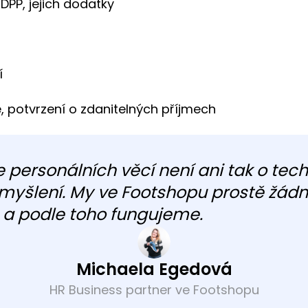
DPP, jejich dodatky
í
 potvrzení o zdanitelných příjmech
e personálních věcí není ani tak o tech
myšlení. My ve Footshopu prostě žádn
a podle toho fungujeme.
Michaela Egedová
HR Business partner ve Footshopu