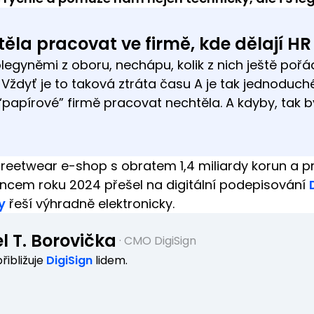
ěla pracovat ve firmě, kde dělají H
legyněmi z oboru, nechápu, kolik z nich ještě pořá
Vždyť je to taková ztráta času A je tak jednoduché 
papírové” firmě pracovat nechtěla. A kdyby, tak b
streetwear e-shop s obratem 1,4 miliardy korun a p
ncem roku 2024 přešel na digitální podepisování
y
řeší výhradně elektronicky.
l T. Borovička
·
CMO DigiSign
řibližuje
DigiSign
lidem.