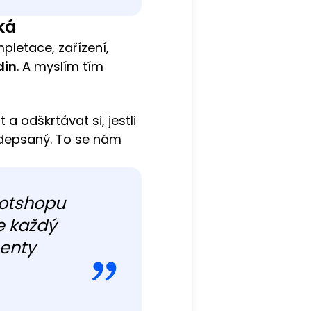
ká
mpletace, zařízení,
din
. A myslím tím
a odškrtávat si, jestli
podepsaný. To se nám
ootshopu
e každý
menty