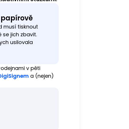
R papírově
d musí tisknout
se jich zbavit.
ych usilovala
rodejnami v pěti
DigiSignem
a (nejen)