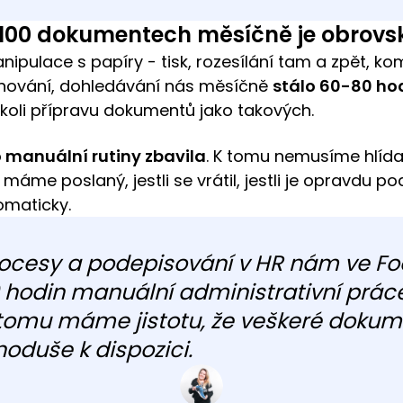
100 dokumentech měsíčně je obrovs
anipulace s papíry - tisk, rozesílání tam a zpět, ko
enování, dohledávání nás měsíčně
stálo 60-80 ho
koli přípravu dokumentů jako takových.
o manuální rutiny zbavila
. K tomu nemusíme hlídat 
máme poslaný, jestli se vrátil, jestli je opravdu 
omaticky.
procesy a podepisování v HR nám ve F
0 hodin manuální administrativní prác
 tomu máme jistotu, že veškeré doku
duše k dispozici.