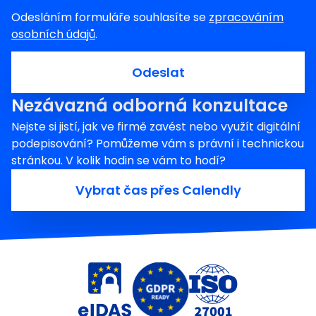
Odesláním formuláře souhlasíte se
zpracováním
osobních údajů
.
Odeslat
Nezávazná odborná konzultace
Nejste si jistí, jak ve firmě zavést nebo využít digitální
podepisování? Pomůžeme vám s právní i technickou
stránkou. V kolik hodin se vám to hodí?
Vybrat čas přes Calendly