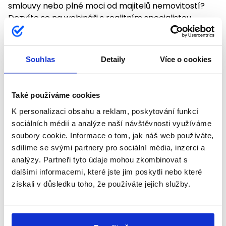
smlouvy nebo plné moci od majitelů nemovitostí?
Dozvíte se na webináři s realitním specialistou
Petrem Ivankem.
Souhlas
Detaily
Více o cookies
Číst celý článek
Také používáme cookies
K personalizaci obsahu a reklam, poskytování funkcí
sociálních médií a analýze naší návštěvnosti využíváme
soubory cookie. Informace o tom, jak náš web používáte,
sdílíme se svými partnery pro sociální média, inzerci a
analýzy. Partneři tyto údaje mohou zkombinovat s
dalšími informacemi, které jste jim poskytli nebo které
získali v důsledku toho, že používáte jejich služby.