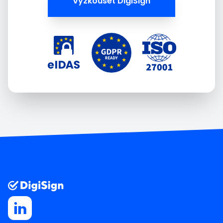
Vyzkoušet DigiSign