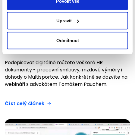
Povolit vše
Webináře
Upravit
Záznam webináře: Jistota v podepisování HR
dokumentů
Odmítnout
4. června 2026
Podepisovat digitálně můžete veškeré HR
dokumenty - pracovní smlouvy, mzdové výměry i
dohody o Multisportce. Jak konkrétně se dozvíte na
webináři s advokátem Tomášem Pauchem.
Číst celý článek