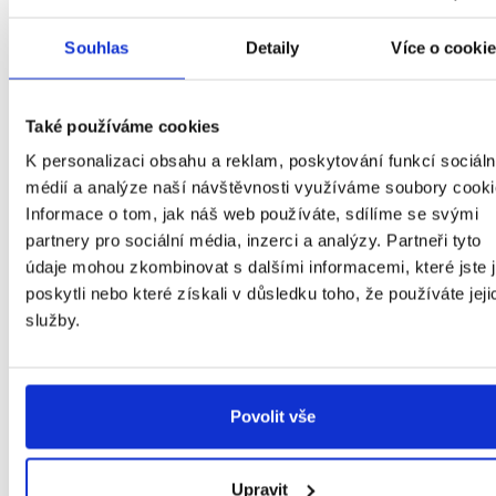
Do vzorů stačí doplnit potřebné informace
Souhlas
Detaily
Více o cooki
(identifikace zaměstnance a popř. jeho
soukromý e-mail). Případně to lze připravit
s formulářovými poli v DigiSignu tak,
Také používáme cookies
že si to zaměstnanec sám vyplní.
K personalizaci obsahu a reklam, poskytování funkcí sociáln
Zaměstnavatelé často neznají soukromý e-
médií a analýze naší návštěvnosti využíváme soubory cooki
mail zaměstnance, takže to může být
Informace o tom, jak náš web používáte, sdílíme se svými
partnery pro sociální média, inzerci a analýzy. Partneři tyto
nejjednodušší cesta a ulehčíte si práci.
údaje mohou zkombinovat s dalšími informacemi, které jste 
Tento
souhlas jde samozřejmě také
poskytli nebo které získali v důsledku toho, že používáte jeji
podepsat přímo v DigiSignu, prostým
služby.
podpisem
. Může to být klidně i v jedné obálce
společně s pracovní smlouvou. Zaměstnanec
musí ale souhlas pro doručování důležitých
Povolit vše
jednostranných dokumentů
podepsat
na samostatném dokumentu, nestačí, aby
Upravit