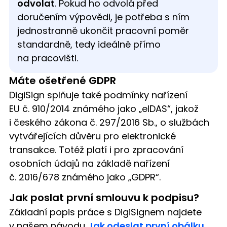
odvolat
. Pokud ho odvolá před
doručením výpovědi, je potřeba s ním
jednostranně ukončit pracovní poměr
standardně, tedy ideálně přímo
na pracovišti.
Máte ošetřené GDPR
DigiSign splňuje také podmínky nařízení
EU č. 910/2014 známého jako „eIDAS“, jakož
i českého zákona č. 297/2016 Sb., o službách
vytvářejících důvěru pro elektronické
transakce. Totéž platí i pro zpracování
osobních údajů na základě nařízení
č. 2016/678 známého jako „GDPR“.
Jak poslat první smlouvu k podpisu?
Základní popis práce s DigiSignem najdete
v našem návodu
Jak odeslat první obálku
.