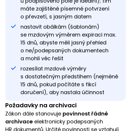
u podpisového pole je ideální); tím
máte zajištěné písemné potvrzení
o převzetí, s jasným datem
nastavit obálkám (šablonám)
se mzdovým výměrem expiraci max.
15 dnů, abyste měli jasný přehled
o ne/podepsaných dokumentech
a mohli věc řešit
rozesílat mzdové výměry
s dostatečným předstihem (nejméně
15 dnů, pokud počítáte s fikcí
doručení), aby nastala účinnost
Požadavky na archivaci
Zákon dále stanovuje
povinnost řádné
archivace
elektronicky podepsaných
HR dokumentů. Určité povinnosti se vztahují