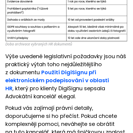
Doba archivace vybraných HR dokumentů
Výše uvedené legislativní požadavky jsou náš
praktický výtah toho nejdůležitějšího
z dokumentu
Použití DigiSignu při
elektronickém podepisování v oblasti
HR
, který pro klienty DigiSignu sepsala
Advokátní kancelář eLegal.
Pokud vás zajímají právní detaily,
doporučujeme si ho přečíst. Pokud chcete
komplexněji pomoci, neváhejte se obrátit
na tuto kancelář, která má špičkovou znalost