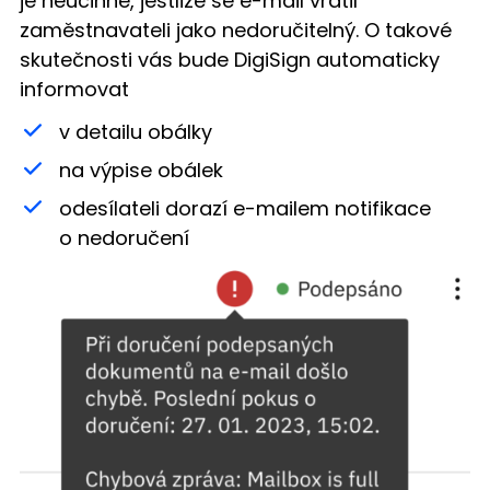
je neúčinné, jestliže se e-mail vrátil
zaměstnavateli jako nedoručitelný. O takové
skutečnosti vás bude DigiSign automaticky
informovat
v detailu obálky
na výpise obálek
odesílateli dorazí e-mailem notifikace
o nedoručení