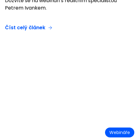
Dozvíte se na webináři s realitním specialistou
Petrem Ivankem.
Číst celý článek
Webináře