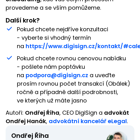
provedeme a se vším pomůžeme.
Další krok?
Pokud chcete nejdříve konzultaci
- vyberte si vhodný termín
na
https://www.digisign.cz/kontakt/#cal
Pokud chcete rovnou cenovou nabídku
- pošlete nám poptávku
na
podpora@digisign.cz
a uveďte
prosím rovnou počet transakcí (Obálek)
ročně a případně další podrobnosti,
ve kterých už máte jasno
Autoři:
Ondřej Říha
, CEO DigiSign a
advokát
Ondřej Hanák
,
advokátní kancelář eLegal
.
Ondřej Říha