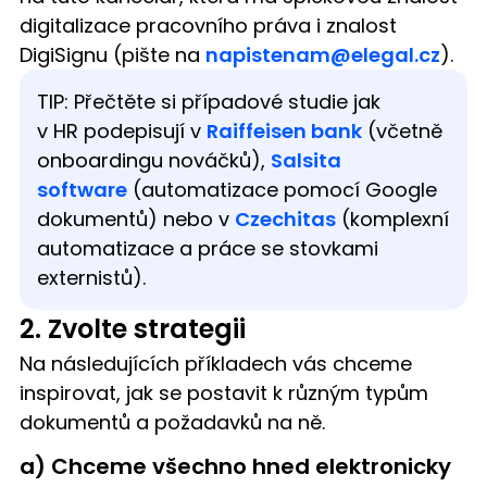
digitalizace pracovního práva i znalost
DigiSignu (pište na
napistenam@elegal.cz
).
TIP: Přečtěte si případové studie jak
v HR podepisují v
Raiffeisen bank
(včetně
onboardingu nováčků),
Salsita
software
(automatizace pomocí Google
dokumentů) nebo v
Czechitas
(komplexní
automatizace a práce se stovkami
externistů).
2. Zvolte strategii
Na následujících příkladech vás chceme
inspirovat, jak se postavit k různým typům
dokumentů a požadavků na ně.
a) Chceme všechno hned elektronicky