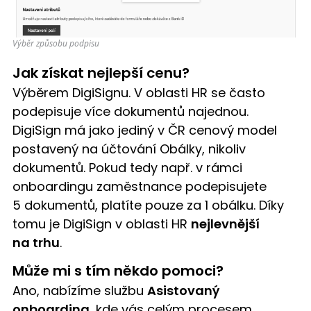
Výběr způsobu podpisu
Jak získat nejlepší cenu?
Výběrem DigiSignu. V oblasti HR se často
podepisuje více dokumentů najednou.
DigiSign má jako jediný v ČR cenový model
postavený na účtování Obálky, nikoliv
dokumentů. Pokud tedy např. v rámci
onboardingu zaměstnance podepisujete
5 dokumentů, platíte pouze za 1 obálku. Díky
tomu je DigiSign v oblasti HR
nejlevnější
na trhu
.
Může mi s tím někdo pomoci?
Ano, nabízíme službu
Asistovaný
onboarding
, kde vás celým procesem