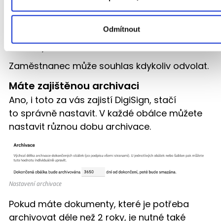
byl součástí smlouvy
.
Pokud řešíte
jen dvoustranné
dokumenty,
Odmítnout
můžete si souhlas přidat i přímo do pracovní
smlouvy.
Zaměstnanec může souhlas kdykoliv odvolat.
Máte zajištěnou archivaci
Ano, i toto za vás zajistí DigiSign, stačí
to správně nastavit. V každé obálce můžete
nastavit různou dobu archivace.
Nastavení archivace
Pokud máte dokumenty, které je potřeba
archivovat déle než 2 roky, je nutné také