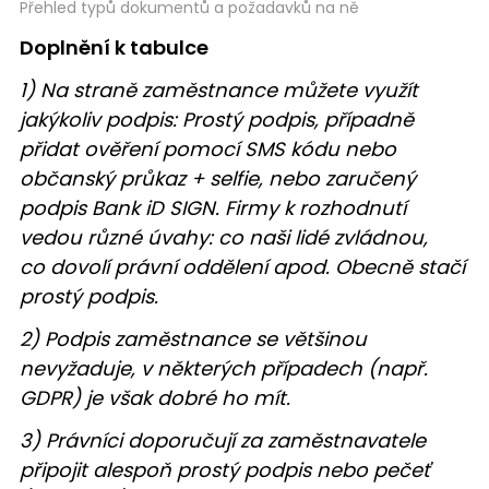
Přehled typů dokumentů a požadavků na ně
Doplnění k tabulce
1) Na straně zaměstnance můžete využít
jakýkoliv podpis: Prostý podpis, případně
přidat ověření pomocí SMS kódu nebo
občanský průkaz + selfie, nebo zaručený
podpis Bank iD SIGN. Firmy k rozhodnutí
vedou různé úvahy: co naši lidé zvládnou,
co dovolí právní oddělení apod. Obecně stačí
prostý podpis.
2) Podpis zaměstnance se většinou
nevyžaduje, v některých případech (např.
GDPR) je však dobré ho mít.
3) Právníci doporučují za zaměstnavatele
připojit alespoň prostý podpis nebo pečeť