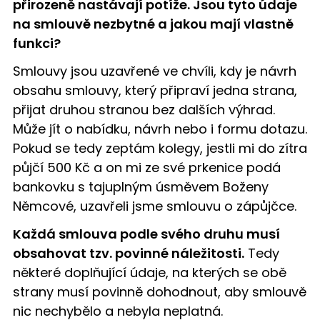
přirozeně nastávají potíže. Jsou tyto údaje
na smlouvě nezbytné a jakou mají vlastně
funkci?
Smlouvy jsou uzavřené ve chvíli, kdy je návrh
obsahu smlouvy, který připraví jedna strana,
přijat druhou stranou bez dalších výhrad.
Může jít o nabídku, návrh nebo i formu dotazu.
Pokud se tedy zeptám kolegy, jestli mi do zítra
půjčí 500 Kč a on mi ze své prkenice podá
bankovku s tajuplným úsměvem Boženy
Němcové, uzavřeli jsme smlouvu o zápůjčce.
Každá smlouva podle svého druhu musí
obsahovat tzv. povinné náležitosti.
Tedy
některé doplňující údaje, na kterých se obě
strany musí povinně dohodnout, aby smlouvě
nic nechybělo a nebyla neplatná.