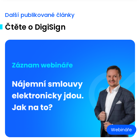
Další publikované články
Čtěte o DigiSign
Webináře