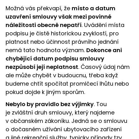
Možná vás překvapí, že
místo a datum
uzavření smlouvy však mezi povinné
náležitosti obecně nepatří
. Uvádění místa
podpisu je čistě historickou zvyklostí, pro
platnost nebo účinnost právního jednání
nemá tato hodnota význam.
Dokonce ani
chybějící datum podpisu smlouvy
nezpůsobí její neplatnost
. Časový údaj nám
ale může chybět v budoucnu, třeba když
budeme chtít spočítat promlčecí lhůtu nebo
pokud dojde k jiným sporům.
Nebylo by pravidlo bez výjimky
. Tou
je zvláštní druh smlouvy, který najdeme
v občanském zákoníku. Jedná se o smlouvu
o dočasném užívání ubytovacího zařízení
a jiné rekreační služby, typicky případy tzv.