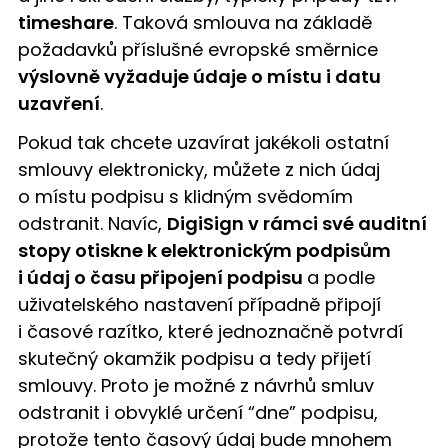
timeshare
. Taková smlouva na základě
požadavků příslušné evropské směrnice
výslovně vyžaduje údaje o místu i datu
uzavření
.
Pokud tak chcete uzavírat jakékoli ostatní
smlouvy elektronicky, můžete z nich údaj
o místu podpisu s klidným svědomím
odstranit. Navíc,
DigiSign v rámci své auditní
stopy otiskne k elektronickým podpisům
i údaj o času připojení podpisu
a podle
uživatelského nastavení případně připojí
i časové razítko, které jednoznačně potvrdí
skutečný okamžik podpisu a tedy přijetí
smlouvy. Proto je možné z návrhů smluv
odstranit i obvyklé určení “dne” podpisu,
protože tento časový údaj bude mnohem