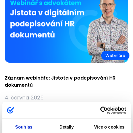
Webináře
Záznam webináře: Jistota v podepisování HR
dokumentů
4. června 2026
Podepisovat digitálně můžete veškeré HR
dokumenty - pracovní smlouvy, mzdové výměry i
dohody o Multisportce. Jak konkrétně se dozvíte na
Souhlas
Detaily
Více o cookies